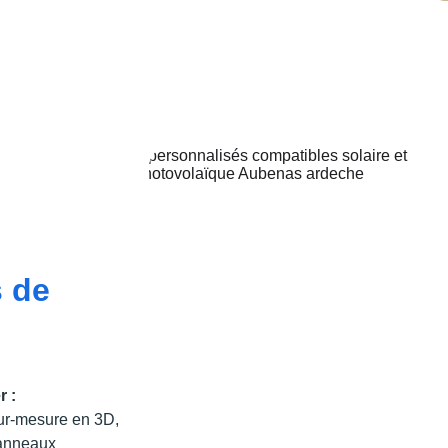
anneau 
 de 
r :
sur-mesure en 3D, 
panneaux 