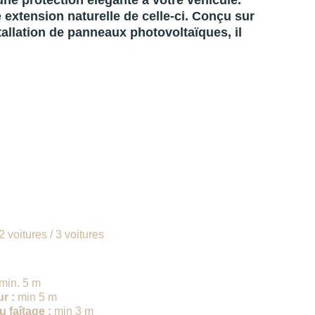
ne protection élégante à votre véhicule. 
 extension naturelle de celle-ci. Conçu sur 
allation de panneaux photovoltaïques, il 
scriptif
té
 2 voitures / 3 voitures
ions
 min. 5 m
r :
 min 5 m
 faîtage :
 min 3 m