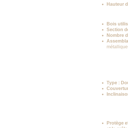
Hauteur d
Structu
Bois utilis
Section d
Nombre d
Assembla
métalliques
Toiture
Type :
 Do
Couvertur
Inclinaiso
Usage & a
Protège ef