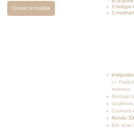
et la grêle
S’intègre
Choisir ce modèle
Construct
Option
Intégrati
👉 Produis
extérieur
Bardage la
Gouttières
Couleurs &
Rendu 3
Bac acier 