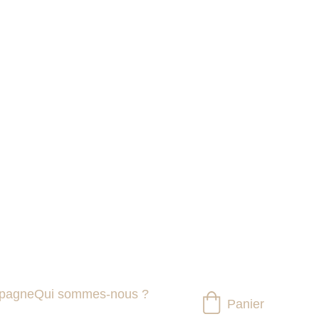
 – Atoutbois Aubenas
mpagne
Qui sommes-nous ?
Panier