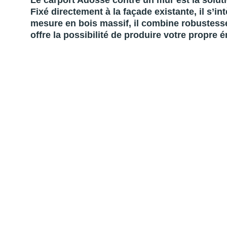
Le carport Adossé contre un mur est la soluti
Fixé directement à la façade existante, il s’i
mesure en bois massif, il combine robustesse,
offre la possibilité de produire votre propre é