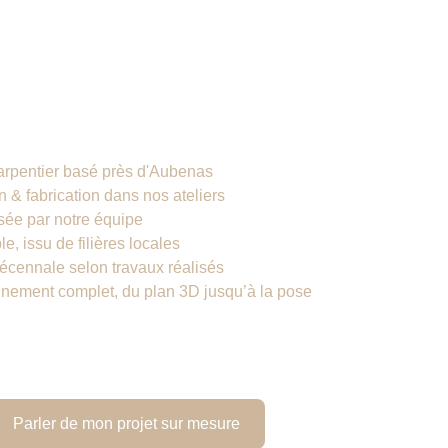
i choisir Atoutbois ? 
arpentier basé près d'Aubenas
 & fabrication dans nos ateliers
sée par notre équipe
e, issu de filières locales
écennale selon travaux réalisés
ement complet, du plan 3D jusqu’à la pose
Parler de mon projet sur mesure