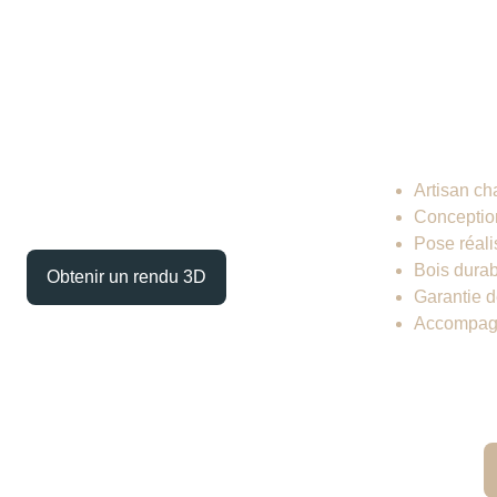
Pourquo
Artisan ch
Conception
Pose réali
Bois durabl
Obtenir un rendu 3D
Garantie d
Accompagn