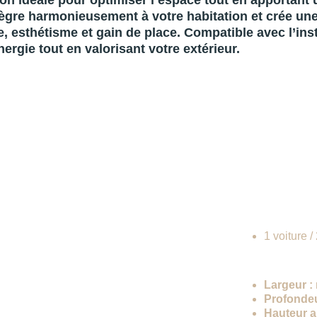
on idéale pour optimiser l’espace tout en apportant u
ntègre harmonieusement à votre habitation et crée une
 esthétisme et gain de place. Compatible avec l’inst
nergie tout en valorisant votre extérieur.
De
Capaci
1 voiture /
Dimens
Largeur :
Profondeu
Hauteur au