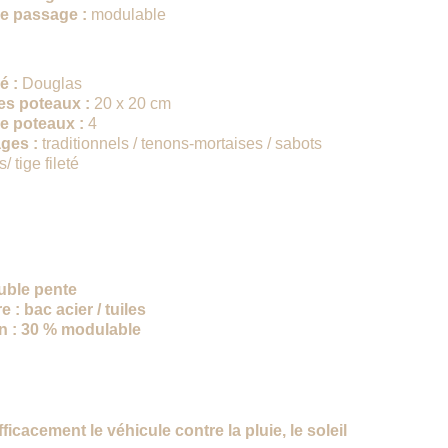
e passage :
 modulable
re
é :
 Douglas
es poteaux :
 20 x 20 cm
e poteaux :
 4
ges :
 traditionnels / tenons-mortaises / sabots 
/ tige fileté
uble pente
e :
 bac acier / tuiles 
n :
 30 % modulable
touts
ficacement le véhicule contre la pluie, le soleil 