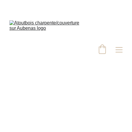
Configurateurs 3D Carport & Pergola 
bioclimatique solaire – Atoutbois 
Aubenas
Votre projet de 
Carport/Abris voiture 